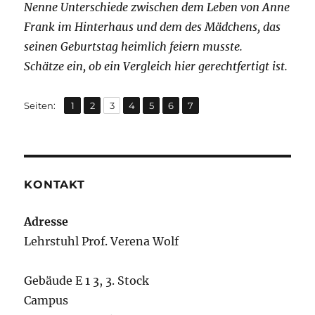
Nenne Unterschiede zwischen dem Leben von Anne
Frank im Hinterhaus und dem des Mädchens, das
seinen Geburtstag heimlich feiern musste.
Schätze ein, ob ein Vergleich hier gerechtfertigt ist.
,
,
,
,
,
,
Seite
Seite
Seite
Seite
Seite
Seite
Seite
Seiten:
1
2
3
4
5
6
7
KONTAKT
Adresse
Lehrstuhl Prof. Verena Wolf
Gebäude E 1 3, 3. Stock
Campus