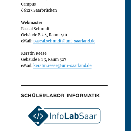
Campus
66123 Saarbrücken
Webmaster
Pascal Schmidt
Gebäude E 2 4, Raum 410
eMail:
pascal.schmidt@uni-saarland.de
Kerstin Reese
Gebäude E 1 3, Raum 327
eMail:
kerstin.reese@uni-saarland.de
SCHÜLERLABOR INFORMATIK