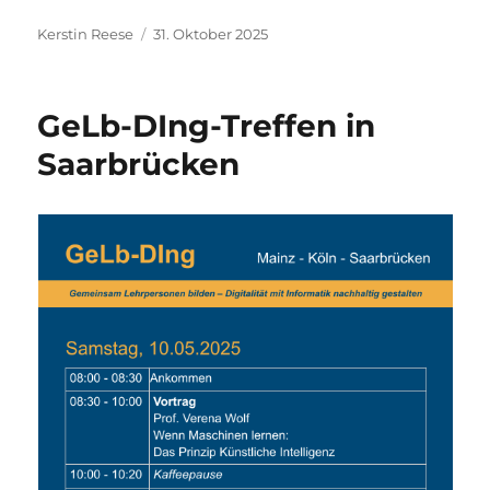
Autor
Veröffentlicht
Kerstin Reese
31. Oktober 2025
am
GeLb-DIng-Treffen in
Saarbrücken