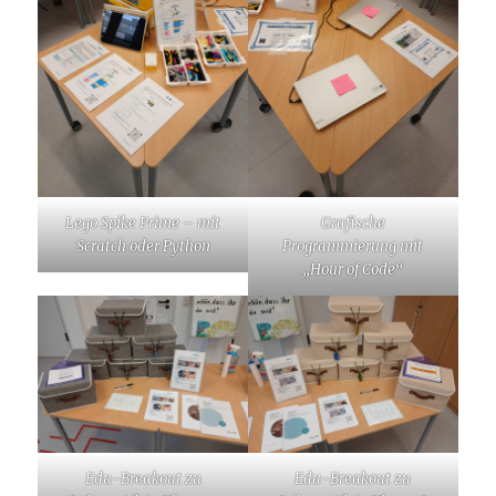
Lego Spike Prime – mit
Grafische
Scratch oder Python
Programmierung mit
„Hour of Code“
Edu-Breakout zu
Edu-Breakout zu