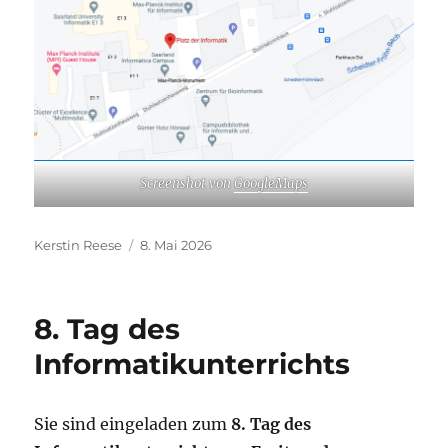
Screenshot von
GoogleMaps
Autor
Veröffentlicht
Kerstin Reese
8. Mai 2026
am
8. Tag des
Informatikunterrichts
Sie sind eingeladen zum
8. Tag des