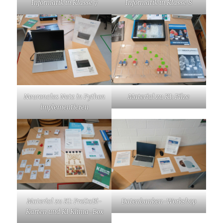
Informatik in Klasse 7
Informatik in Klasse 8
Neuronales Netz in Python
Material zu KI: Pilze
implementieren
Material zu KI: ProDaBi-
Datenbanken-Workshop
Karten und KI Klima-Box