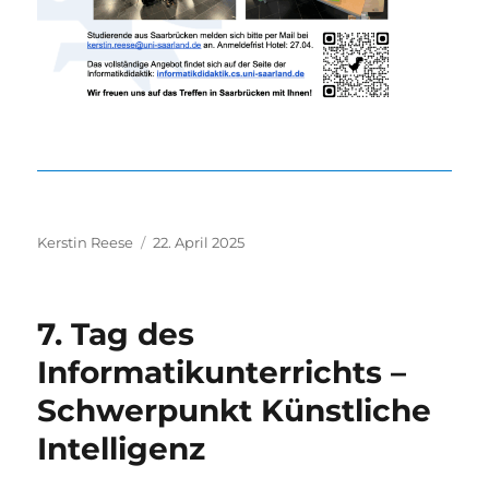
Autor
Veröffentlicht
Kerstin Reese
22. April 2025
am
7. Tag des
Informatikunterrichts –
Schwerpunkt Künstliche
Intelligenz