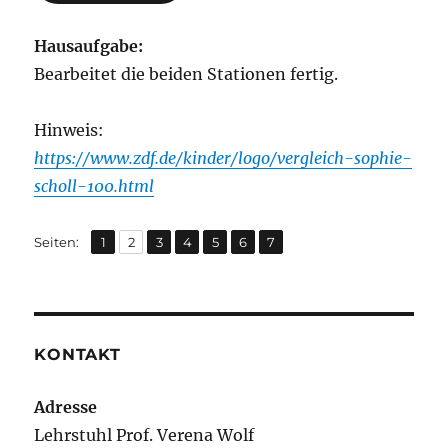
Hausaufgabe:
Bearbeitet die beiden Stationen fertig.
Hinweis:
https://www.zdf.de/kinder/logo/vergleich-sophie-
scholl-100.html
,
,
,
,
,
,
Seite
Seite
Seite
Seite
Seite
Seite
Seite
Seiten:
1
2
3
4
5
6
7
KONTAKT
Adresse
Lehrstuhl Prof. Verena Wolf