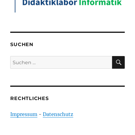
SUCHEN
SU
Suchen
nach:
RECHTLICHES
Impressum
-
Datenschutz