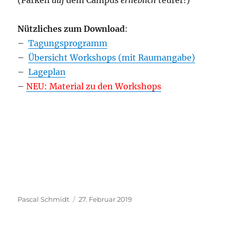
(Parken
auf
dem Campus
erheblich
teurer!)
Nützliches zum Download
:
–
Tagungsprogramm
–
Übersicht Workshops (mit Raumangabe)
–
Lageplan
–
NEU: Material zu den Workshops
Autor
Veröffentlicht
Pascal Schmidt
27. Februar 2019
am