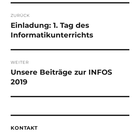
Beitragsnavigation
ZURÜCK
Einladung: 1. Tag des
Vorheriger
Beitrag:
Informatikunterrichts
WEITER
Unsere Beiträge zur INFOS
Nächster
Beitrag:
2019
KONTAKT