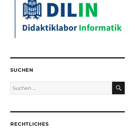
SUCHEN
SU
Suchen
nach:
RECHTLICHES