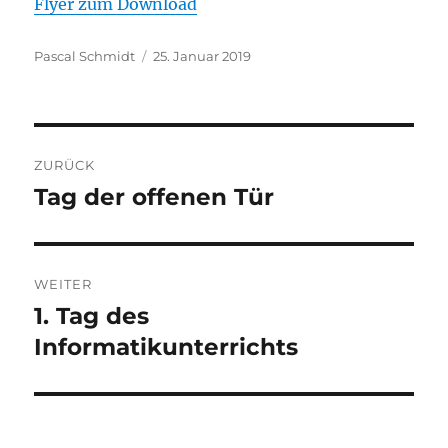
Flyer zum Download
Autor
Veröffentlicht
Pascal Schmidt
25. Januar 2019
am
Beitragsnavigation
ZURÜCK
Tag der offenen Tür
Vorheriger
Beitrag:
WEITER
1. Tag des
Nächster
Beitrag:
Informatikunterrichts