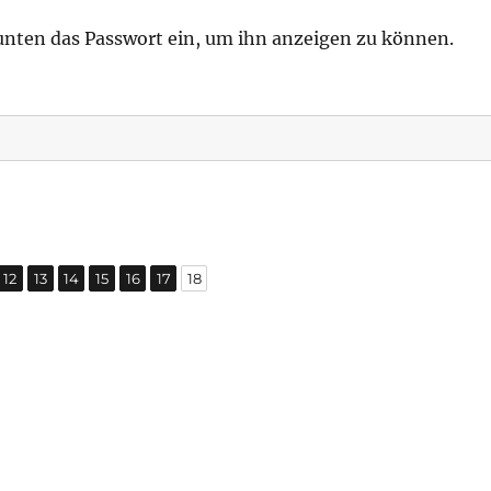
b unten das Passwort ein, um ihn anzeigen zu können.
,
,
,
,
,
,
,
te
Seite
Seite
Seite
Seite
Seite
Seite
Seite
12
13
14
15
16
17
18