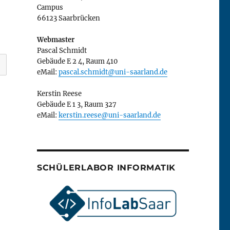
Campus
66123 Saarbrücken
Webmaster
Pascal Schmidt
Gebäude E 2 4, Raum 410
eMail:
pascal.schmidt@uni-saarland.de
Kerstin Reese
Gebäude E 1 3, Raum 327
eMail:
kerstin.reese@uni-saarland.de
SCHÜLERLABOR INFORMATIK