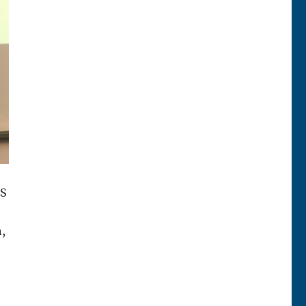
uS
h,