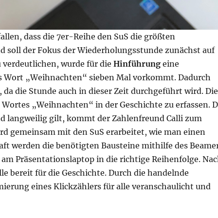
fallen, dass die 7er-Reihe den SuS die größten
nd soll der Fokus der Wiederholungsstunde zunächst auf
 verdeutlichen, wurde für die
Hinführung
eine
das Wort „Weihnachten“ sieben Mal vorkommt. Dadurch
 da die Stunde auch in dieser Zeit durchgeführt wird. Di
Wortes „Weihnachten“ in der Geschichte zu erfassen. 
d langweilig gilt, kommt der Zahlenfreund Calli zum
wird gemeinsam mit den SuS erarbeitet, wie man einen
haft werden die benötigten Bausteine mithilfe des Beame
 am Präsentationslaptop in die richtige Reihenfolge. Na
lle bereit für die Geschichte. Durch die handelnde
ierung eines Klickzählers für alle veranschaulicht und