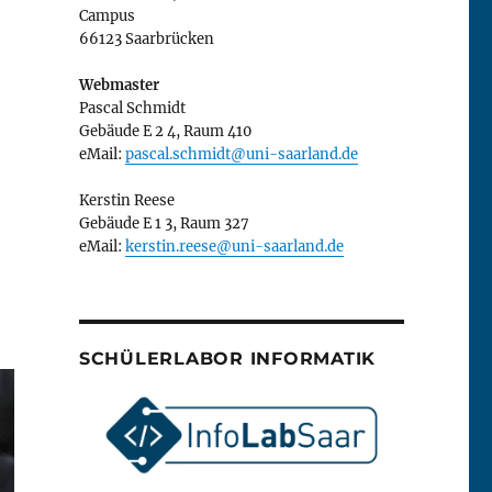
Campus
66123 Saarbrücken
Webmaster
Pascal Schmidt
Gebäude E 2 4, Raum 410
eMail:
pascal.schmidt@uni-saarland.de
Kerstin Reese
Gebäude E 1 3, Raum 327
eMail:
kerstin.reese@uni-saarland.de
SCHÜLERLABOR INFORMATIK