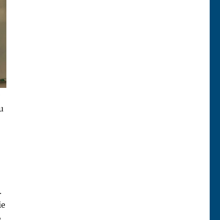
e
u
.
ie
e