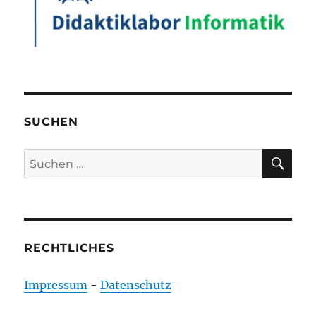
SUCHEN
SU
Suchen
nach:
RECHTLICHES
Impressum
-
Datenschutz