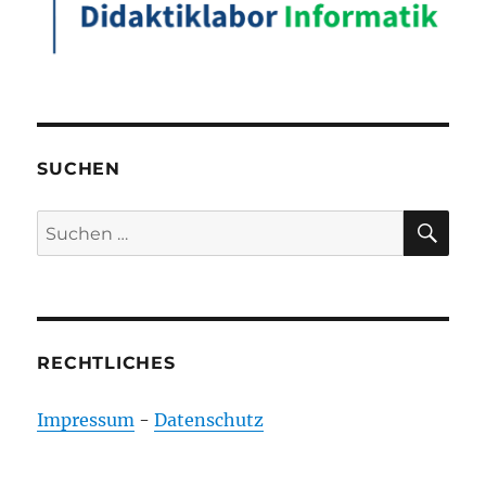
SUCHEN
SU
Suchen
nach:
RECHTLICHES
Impressum
-
Datenschutz