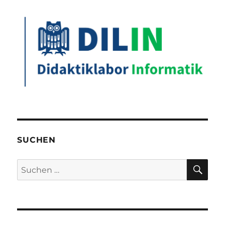
SUCHEN
SU
Suchen
nach: