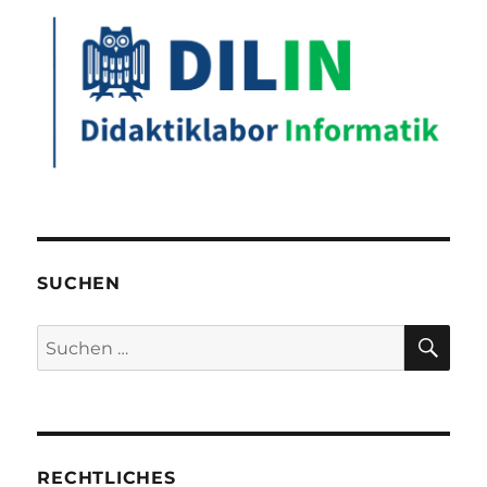
SUCHEN
SU
Suchen
nach:
RECHTLICHES