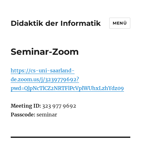
Didaktik der Informatik
MENÜ
Seminar-Zoom
https://cs-uni-saarland-
de.zoom.us/j/3239779692?
pwd=QlpNcTlCZ2NRTFlPcVplWUhxLzhYdz09
Meeting ID:
323 977 9692
Passcode:
seminar