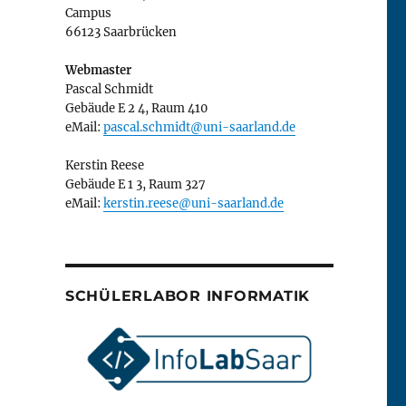
Campus
66123 Saarbrücken
Webmaster
Pascal Schmidt
Gebäude E 2 4, Raum 410
eMail:
pascal.schmidt@uni-saarland.de
Kerstin Reese
Gebäude E 1 3, Raum 327
eMail:
kerstin.reese@uni-saarland.de
SCHÜLERLABOR INFORMATIK