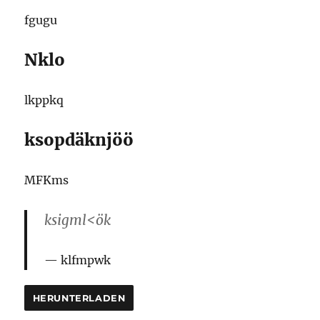
fgugu
Nklo
lkppkq
ksopdäknjöö
MFKms
ksigml<ök
klfmpwk
HERUNTERLADEN