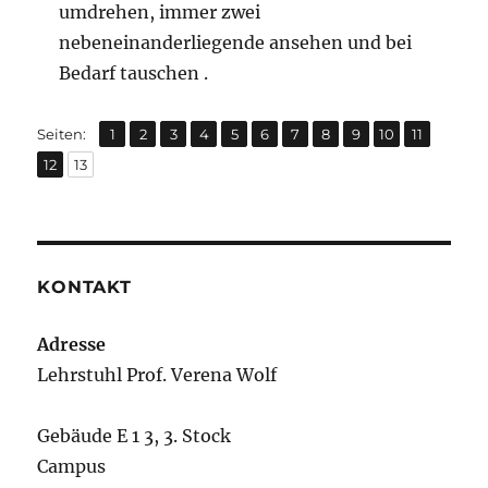
umdrehen, immer zwei
nebeneinanderliegende ansehen und bei
Bedarf tauschen .
,
,
,
,
,
,
,
,
,
,
,
Seite
Seite
Seite
Seite
Seite
Seite
Seite
Seite
Seite
Seite
Seite
Seiten:
1
2
3
4
5
6
7
8
9
10
11
,
Seite
Seite
12
13
KONTAKT
Adresse
Lehrstuhl Prof. Verena Wolf
Gebäude E 1 3, 3. Stock
Campus