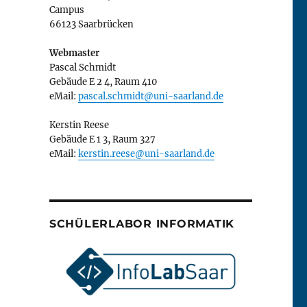
Campus
66123 Saarbrücken
Webmaster
Pascal Schmidt
Gebäude E 2 4, Raum 410
eMail:
pascal.schmidt@uni-saarland.de
Kerstin Reese
Gebäude E 1 3, Raum 327
eMail:
kerstin.reese@uni-saarland.de
SCHÜLERLABOR INFORMATIK