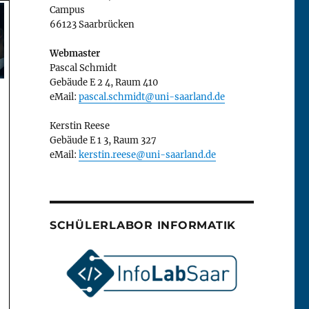
Campus
66123 Saarbrücken
Webmaster
Pascal Schmidt
Gebäude E 2 4, Raum 410
eMail:
pascal.schmidt@uni-saarland.de
Kerstin Reese
Gebäude E 1 3, Raum 327
eMail:
kerstin.reese@uni-saarland.de
SCHÜLERLABOR INFORMATIK