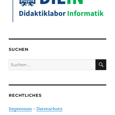
SUCHEN
SU
Suchen
nach:
RECHTLICHES
Impressum
-
Datenschutz