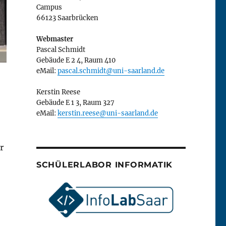
Campus
66123 Saarbrücken
Webmaster
Pascal Schmidt
Gebäude E 2 4, Raum 410
eMail:
pascal.schmidt@uni-saarland.de
Kerstin Reese
Gebäude E 1 3, Raum 327
eMail:
kerstin.reese@uni-saarland.de
r
SCHÜLERLABOR INFORMATIK