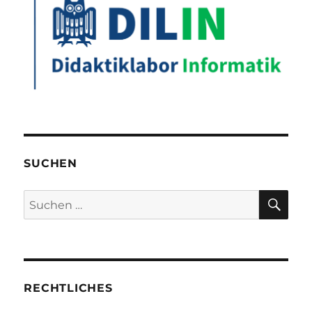
SUCHEN
SU
Suchen
nach:
RECHTLICHES