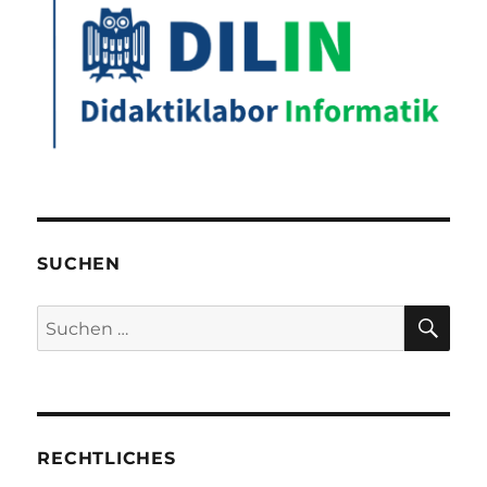
SUCHEN
SU
Suchen
nach:
RECHTLICHES