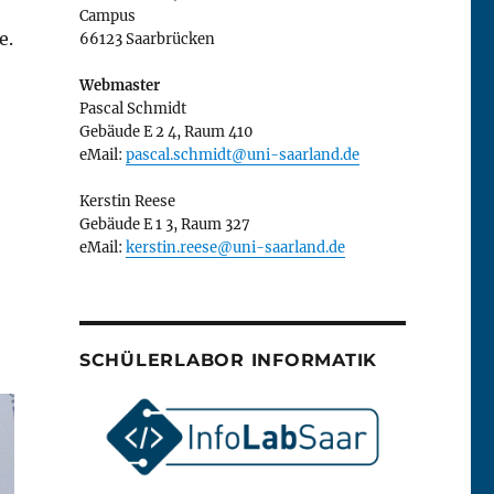
Campus
e.
66123 Saarbrücken
Webmaster
Pascal Schmidt
Gebäude E 2 4, Raum 410
eMail:
pascal.schmidt@uni-saarland.de
Kerstin Reese
Gebäude E 1 3, Raum 327
eMail:
kerstin.reese@uni-saarland.de
SCHÜLERLABOR INFORMATIK